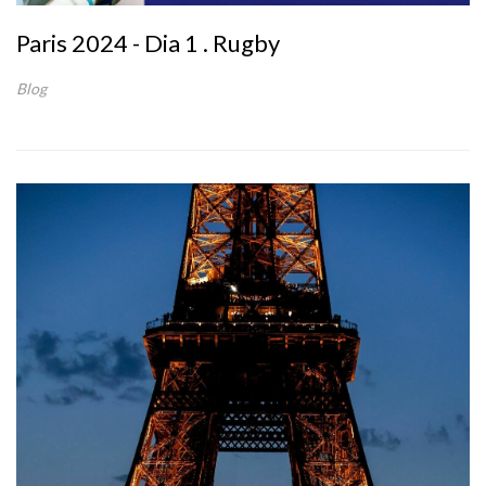
Paris 2024 - Dia 1 . Rugby
Blog