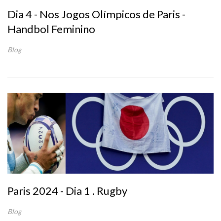
Dia 4 - Nos Jogos Olímpicos de Paris -
Handbol Feminino
Blog
Paris 2024 - Dia 1 . Rugby
Blog