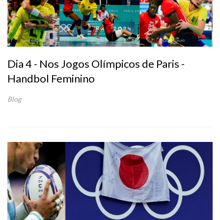
Dia 4 - Nos Jogos Olímpicos de Paris -
Handbol Feminino
Blog