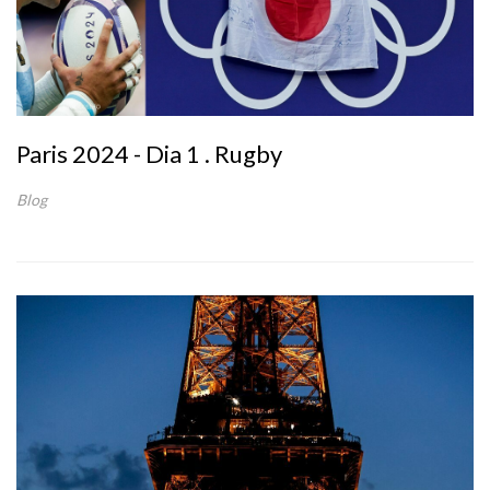
Paris 2024 - Dia 1 . Rugby
Blog