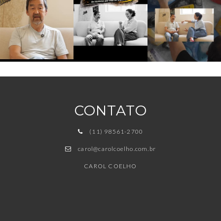
CONTATO
(11) 98561-2700
carol@carolcoelho.com.br
CAROL COELHO